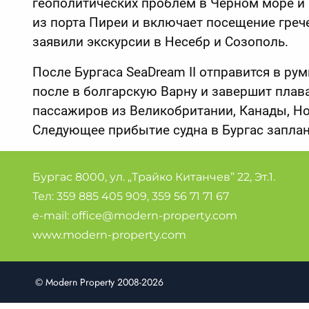
геополитических проблем в Черном море и 
из порта Пиреи и включает посещение грече
заявили экскурсии в Несебр и Созополь.
После Бургаса SeaDream II отправится в рум
после в болгарскую Варну и завершит плава
пассажиров из Великобритании, Канады, Но
Следующее прибытие судна в Бургас заплан
Бургас 8000, ул. „Трайко Китанчев” 22, Эт.1.
Тел:
359 885 405 909
,
359 56 71 71 67
e-mail:
office@modern-property.com
www.modern-property.com
© Modern Property 2008-2026