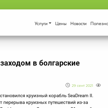
Услуги
Цены
Новости
Полезн
заходом в болгарские
29 сент 2021
остановился круизный корабль SeaDream II.
т перерыва круизных путешествий из-за