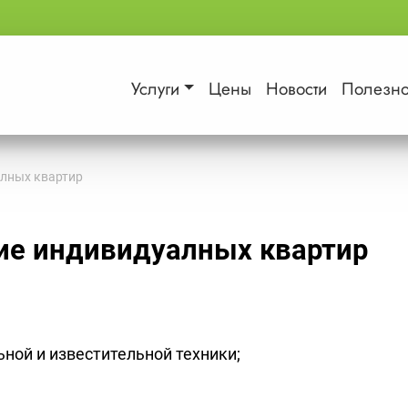
Услуги
Цены
Новости
Полезн
алных квартир
ие индивидуалных квартир
ой и известительной техники;