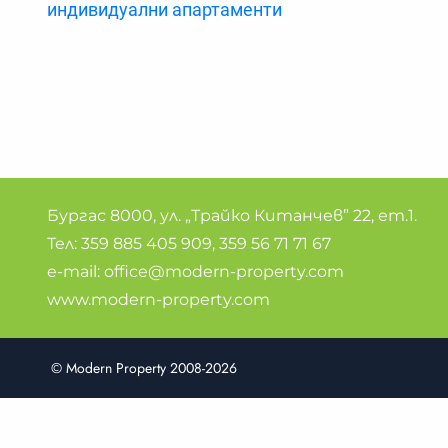
индивидуални апартаменти
Бургас 8000, ул. „Трайко Китанчев” 22, ет.1.
Тел:
359 885 405 909
,
359 56 71 71 67
e-mail:
office@modern-property.com
www.modern-property.com
© Modern Property 2008-2026